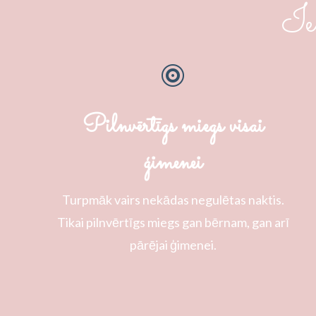
Ie

Pilnvērtīgs miegs visai
ģimenei
Turpmāk vairs nekādas negulētas naktis.
Tikai pilnvērtīgs miegs gan bērnam, gan arī
pārējai ģimenei.