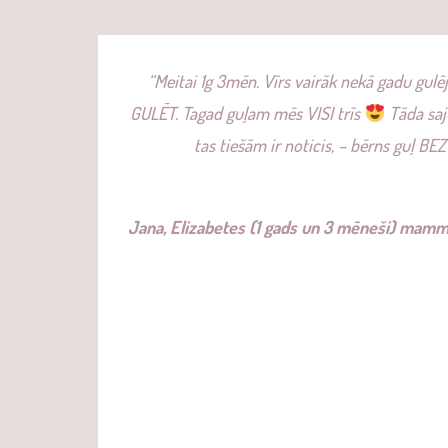
“Meitai 1g 3mēn. Vīrs vairāk nekā gadu gulēj
GULĒT. Tagad guļam mēs VISI trīs
Tāda sajū
tas tiešām ir noticis, – bērns guļ 
Jana, Elizabetes (1 gads un 3 mēneši) mam