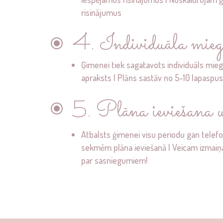
risinājumus
4. Individuāla mieg
\
Ģimenei tiek sagatavots individuāls mieg
apraksts | Plāns sastāv no 5-10 lapasp
5. Plāna ieviešana u
\
Atbalsts ģimenei visu periodu gan telefo
sekmēm plāna ieviešanā | Veicam izmaiņa
par sasniegumiem!