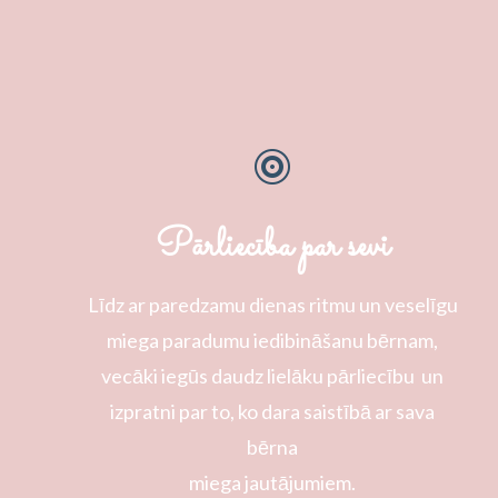

Pārliecība par sevi
Līdz ar paredzamu dienas ritmu un veselīgu
miega paradumu iedibināšanu bērnam,
vecāki iegūs daudz lielāku pārliecību un
izpratni par to, ko dara saistībā ar sava
bērna
miega jautājumiem.