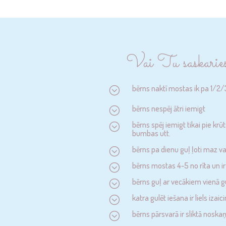
Vai Tu saskaries
bērns naktī mostas ik pa 1/2
;
bērns nespēj ātri iemigt
;
bērns spēj iemigt tikai pie krūt
;
bumbas utt.
bērns pa dienu guļ ļoti maz va
;
bērns mostas 4-5 no rīta un ir
;
bērns guļ ar vecākiem vienā gul
;
katra gulēt iešana ir liels izai
;
bērns pārsvarā ir sliktā noska
;