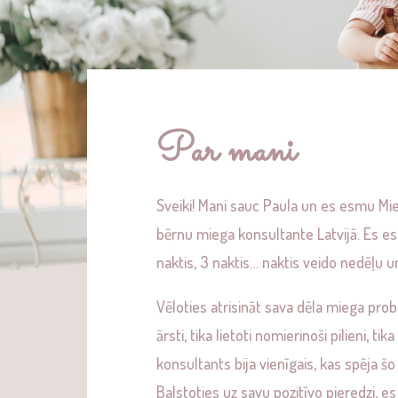
Par mani
Sveiki! Mani sauc Paula un es esmu Mie
bērnu miega konsultante Latvijā. Es es
naktis, 3 naktis… naktis veido nedēļu 
Vēloties atrisināt sava dēla miega prob
ārsti, tika lietoti nomierinoši pilieni,
konsultants bija vienīgais, kas spēja šo s
Balstoties uz savu pozitīvo pieredzi, es