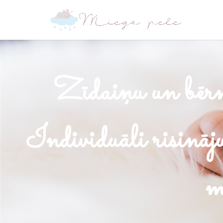
Zīdaiņu un bērnu
Individuāli risinā
m