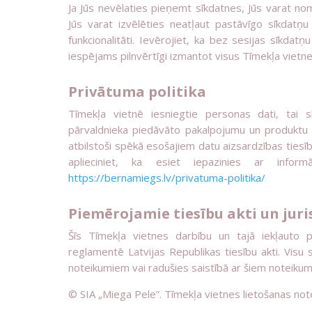
Ja Jūs nevēlaties pieņemt sīkdatnes, Jūs varat no
Jūs varat izvēlēties neatļaut pastāvīgo sīkdatņ
funkcionalitāti. Ievērojiet, ka bez sesijas sīkdat
iespējams pilnvērtīgi izmantot visus Tīmekļa vietn
Privātuma politika
Tīmekļa vietnē iesniegtie personas dati, tai sk
pārvaldnieka piedāvāto pakalpojumu un produktu 
atbilstoši spēkā esošajiem datu aizsardzības tiesī
aplieciniet, ka esiet iepazinies ar infor
https://bernamiegs.lv/privatuma-politika/
Piemērojamie tiesību akti un juri
Šīs Tīmekļa vietnes darbību un tajā iekļauto 
reglamentē Latvijas Republikas tiesību akti. Visu s
noteikumiem vai radušies saistībā ar šiem noteikumiem
© SIA „Miega Pele”. Tīmekļa vietnes lietošanas not