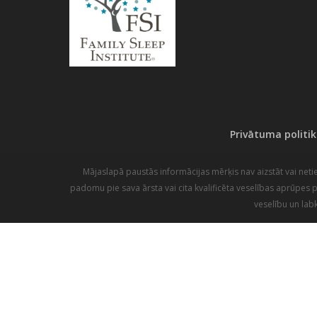
Privātuma politi
Mājaslapā paustās informācijas mērķis nav aizstāt vai net
padomu pie sava ārsta vai cita kvalificēta veselības aprūpes p
veselību un lab