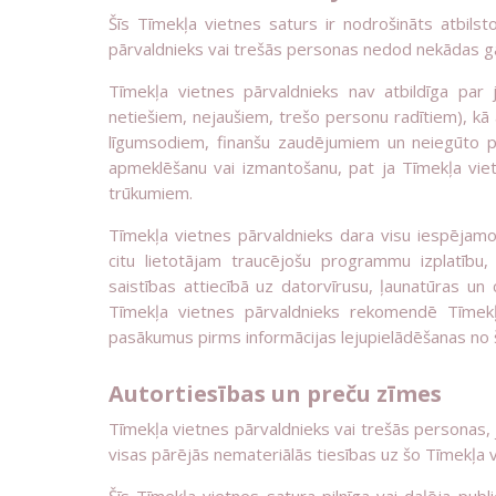
Šīs Tīmekļa vietnes saturs ir nodrošināts atbilst
pārvaldnieks vai trešās personas nedod nekādas gar
Tīmekļa vietnes pārvaldnieks nav atbildīga par
netiešiem, nejaušiem, trešo personu radītiem), kā 
līgumsodiem, finanšu zaudējumiem un neiegūto pe
apmeklēšanu vai izmantošanu, pat ja Tīmekļa vietn
trūkumiem.
Tīmekļa vietnes pārvaldnieks dara visu iespējamo,
citu lietotājam traucējošu programmu izplatīb
saistības attiecībā uz datorvīrusu, ļaunatūras un 
Tīmekļa vietnes pārvaldnieks rekomendē Tīmekļa
pasākumus pirms informācijas lejupielādēšanas no š
Autortiesības un preču zīmes
Tīmekļa vietnes pārvaldnieks vai trešās personas, j
visas pārējās nemateriālās tiesības uz šo Tīmekļa vie