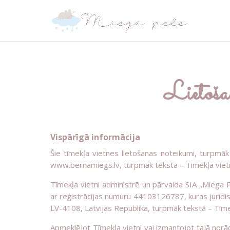
Lietoša
Vispārīgā informācija
Šie tīmekļa vietnes lietošanas noteikumi, turpmāk
www.bernamiegs.lv, turpmāk tekstā – Tīmekļa viet
Tīmekļa vietni administrē un pārvalda SIA „Miega P
ar reģistrācijas numuru 44103126787, kuras juridisk
LV-4108, Latvijas Republika, turpmāk tekstā – Tīme
Apmeklējot Tīmekļa vietni vai izmantojot tajā norā