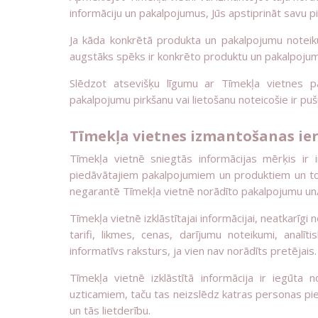
informāciju un pakalpojumus, Jūs apstiprināt savu 
Ja kāda konkrētā produkta un pakalpojumu noteik
augstāks spēks ir konkrēto produktu un pakalpoju
Slēdzot atsevišķu līgumu ar Tīmekļa vietnes p
pakalpojumu pirkšanu vai lietošanu noteicošie ir pu
Tīmekļa vietnes izmantošanas ie
Tīmekļa vietnē sniegtās informācijas mērķis ir
piedāvātajiem pakalpojumiem un produktiem un to
negarantē Tīmekļa vietnē norādīto pakalpojumu un/
Tīmekļa vietnē izklāstītajai informācijai, neatkarīgi 
tarifi, likmes, cenas, darījumu noteikumi, analītiski
informatīvs raksturs, ja vien nav norādīts pretējais.
Tīmekļa vietnē izklāstītā informācija ir iegūta
uzticamiem, taču tas neizslēdz katras personas pie
un tās lietderību.