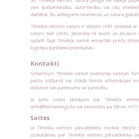
Šīs Tīmekļa vietnes satura pilnīga vai daļēja publ
vien īpašumtiesību, autortiesību vai citu intele
darbībai. Šis aizliegums neattiecas uz satura glabāš
Tīmekļa vietnes saturu ir atļauts citēt saskaņā ar
saturs tiek citēts, jānorāda tā avots un atsauce u
izplatīt šajā Tīmekļa vietnē ietvertās preču zīme
logotipu īpašnieka piekrišanas.
Kontakti
Izmantojot Tīmekļa vietnē izvietotās saziņas for
pasta sūtījumā vai citādā formā, informācijas nosū
ieskaitot tās patiesumu un pareizību.
Ja jums rodas jautājumi par Tīmekļa vietn
(info@bernamiegs.lv) vai sazinoties pa tālruni +3
Saites
Ja Tīmekļa vietnes pārvaldnieks norāda teksta
uzskatāmas par Tīmekļa vietnes pārvaldnieka sn