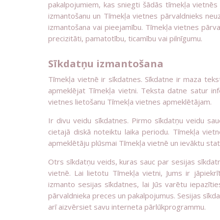
pakalpojumiem, kas sniegti šādās tīmekļa vietnēs v
izmantošanu un Tīmekļa vietnes pārvaldnieks neuz
izmantošana vai pieejamību. Tīmekļa vietnes pārva
precizitāti, pamatotību, ticamību vai pilnīgumu.
Sīkdatņu izmantošana
Tīmekļa vietnē ir sīkdatnes. Sīkdatne ir maza teks
apmeklējat Tīmekļa vietni. Teksta datne satur inf
vietnes lietošanu Tīmekļa vietnes apmeklētājam.
Ir divu veidu sīkdatnes. Pirmo sīkdatņu veidu sa
cietajā diskā noteiktu laika periodu. Tīmekļa viet
apmeklētāju plūsmai Tīmekļa vietnē un ievāktu stati
Otrs sīkdatņu veids, kuras sauc par sesijas sīkdatn
vietnē. Lai lietotu Tīmekļa vietni, Jums ir jāpiek
izmanto sesijas sīkdatnes, lai Jūs varētu iepazīt
pārvaldnieka preces un pakalpojumus. Sesijas sīkdat
arī aizvērsiet savu interneta pārlūkprogrammu.