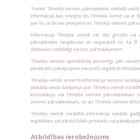
Tomēr Tīmekļa vietnes pārvaldnieks nekādā veidā ti
informācija, kas sniegta tās Tīmekļa vietnē vai ar šīs
par to, ja tā nav pieejama no Tīmekļa vietnes pārva
Informācija Tīmekļa vietnē var tikt grozīta vai
pārvaldnieks neapliecina un negarantē to, ka šī 
darbosies nekļūdīgi vai bez pārtraukumiem.
Tīmekļa vietnes apmeklētāji personīgi, pēc savi
piedāvāto pakalpojumu vai preču iegādi un lietošan
Tīmekļa vietnē ietvertā informācija nesatur aicin
jebkāda veida darījumus par Tīmekļa vietnē norād
konsultāciju vai Tīmekļa vietnes pārvaldniekam s
vietnes pārvaldniekam, ne arī Tīmekļa vietnes lieto
Tīmekļa vietnē norādītā informācija nekādā ga
iegādāties vai pārdot kādu produktu vai pakalpojumu
Atbildības ierobežojums